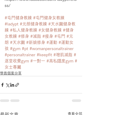
ss/
#屯門健身教練
#屯門健身女教練
#ladypt
#元朗健身教練
#天水圍健身教
練
#私人健身教練
#女健身教練
#健身
女教練
#修身
#減脂
#瘦身
#屯門
#元
朗
#天水圍
#新娘修身
#運動
#運動女
孩
#gym
#pt
#womanpersonaltrainer
#personaltrainer
#keepfit
#增肌減脂
#
逐堂收費gym
#一對一
#高私隱度gym
#
女士專屬
學員個案分享
查看全部
最新文章