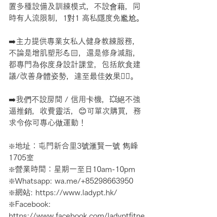
置多種設備及訓練模式，不設會藉，同
時有人流限制，1對1 高私隱度免尷尬。
➡️主力提供專業女私人健身教練服務，
不論是增肌塑形💪🏻，還是修身減脂，
都專門為你度身設計課堂，包括飲食建
議/改善身體姿勢，達至最佳效果👍🏻。
➡️我們不設房間 / 信用卡機，💥絕不強
逼推銷，收費靈活，😊可單次購買，務
求令你可專心做運動！
❇️地址：屯門新合里3號滙賢一號 雋峰 
1705室
❇️營業時間：星期一至日10am-10pm
❇️Whatsapp: wa.me/+85298663950
❇️網站: https://www.ladypt.hk/
❇️Facebook: 
https://www.facebook.com/ladyptfitne