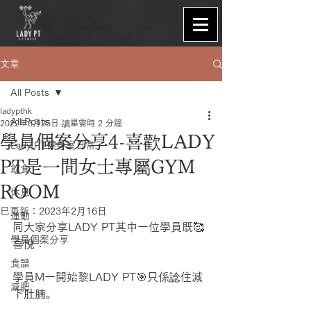
文章
All Posts
ladypthk
All Posts
2022年6月25日
讀畢需時 2 分鐘
學員個案分享4-喜歡LADY
Lady PT健身室日常
PT是一間女士專屬GYM
飲食
ROOM
休息
已更新：
2023年2月16日
運動
同大家分享LADY PT其中一位學員既🥰
學員個案分享
喜悅：
食譜
學員M一開始黎LADY PT🎯只係諗住減
減肥
下肚腩。