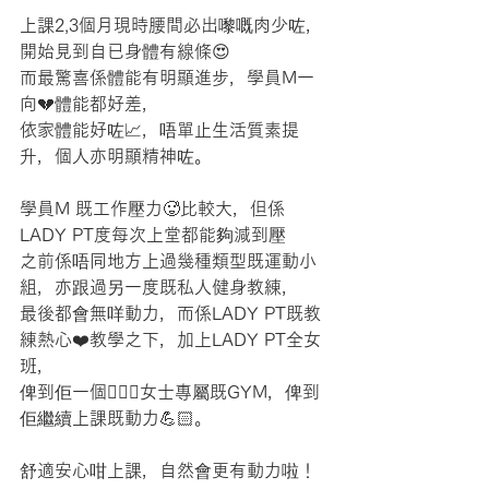
上課2,3個月現時腰間必出嚟嘅肉少咗，
開始見到自已身體有線條😍
而最驚喜係體能有明顯進步，學員M一
向💔體能都好差，
依家體能好咗📈，唔單止生活質素提
升，個人亦明顯精神咗。
學員M 既工作壓力🥵比較大，但係
LADY PT度每次上堂都能夠減到壓
之前係唔同地方上過幾種類型既運動小
組，亦跟過另一度既私人健身教練，
最後都會無咩動力，而係LADY PT既教
練熱心❤️教學之下，加上LADY PT全女
班，
俾到佢一個👯🏻‍♀️女士專屬既GYM，俾到
佢繼續上課既動力💪🏻。
舒適安心咁上課，自然會更有動力啦！