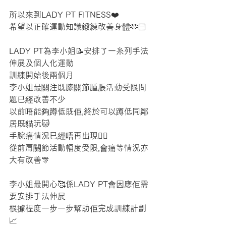
所以來到LADY PT FITNESS❤️
希望以正確運動知識鍛練改善身體🫶🏻
LADY PT為李小姐📝安排了一糸列手法
伸展及個人化運動
訓練開始後兩個月
李小姐最關注既膝關節腫脹活動受限問
題已經改善不少
以前唔能夠蹲低既佢,終於可以蹲低同鄰
居既貓玩🐱
手腕痛情況已經唔再出現👍🏼
從前肩關節活動幅度受限,會痛等情況亦
大有改善🎊
李小姐最開心🥰係LADY PT會因應佢需
要安排手法伸展
根據程度一步一步幫助佢完成訓練計劃
📈