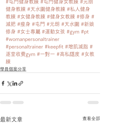
#屯門健身教練
#屯門健身女教練
#元朗
健身教練
#天水圍健身教練
#私人健身
教練
#女健身教練
#健身女教練
#修身
#
減肥
#瘦身
#屯門
#元朗
#天水圍
#新娘
修身
#女士專屬
#運動女孩
#gym
#pt
#womanpersonaltrainer
#personaltrainer
#keepfit
#增肌減脂
#
逐堂收費gym
#一對一
#高私隱度
#女教
練
學員個案分享
查看全部
最新文章