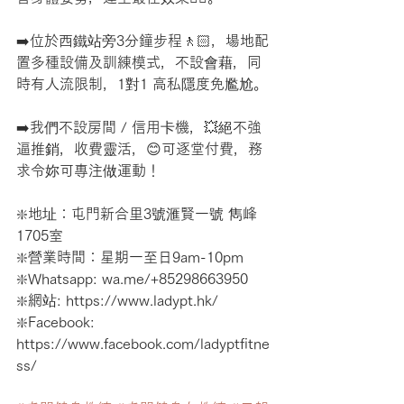
➡️位於西鐵站旁3分鐘步程🚶🏻，場地配
置多種設備及訓練模式，不設會藉，同
時有人流限制，1對1 高私隱度免尷尬。
➡️我們不設房間 / 信用卡機，💥絕不強
逼推銷，收費靈活，😊可逐堂付費，務
求令妳可專注做運動！
❇️地址：屯門新合里3號滙賢一號 雋峰 
1705室
❇️營業時間：星期一至日9am-10pm
❇️Whatsapp: wa.me/+85298663950
❇️網站: https://www.ladypt.hk/
❇️Facebook: 
https://www.facebook.com/ladyptfitne
ss/