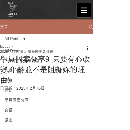
文章
All Posts
ladypthk
All Posts
2022年12月19日
讀畢需時 2 分鐘
學員個案分享9-只要有心改
Lady PT健身室日常
變,年齡並不是阻礙妳的理
飲食
由!
休息
已更新：
2023年2月16日
運動
學員個案分享
食譜
減肥