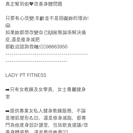
真正幫到佢💖改善身體問題
只要有心改變,年齡並不是阻礙妳的理由!
🤗
如果妳都想改變自己🙌🏼無論係解決痛
症,還是瘦身減肥
都歡迎諮詢我哋!👉🏼98663950
----------------------------------------
------------------------------
LADY PT FITNESS
➡️只有女教練及女學員，女士專屬健身
室
➡️提供專業女私人健身教練服務，不論
是增肌塑形💪🏻，還是修身減脂，都專
門為你度身設計課堂，包括飲食建議/改
善身體姿勢，達至最佳效果👍🏻。