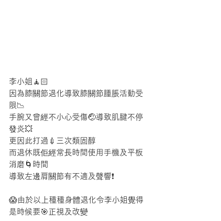
李小姐🧘🏻
因為膝關節退化導致膝關節腫脹活動受
限📉
手腕又曾經不小心受傷🤕導致肌腱不停
發炎💥
更因此打過💉三次類固醇
而退休既佢經常長時間使用手機及平板
消磨🌀時間
導致左邊肩關節有不適及聲響❗
😱由於以上種種身體退化令李小姐覺得
是時候要🎯正視及改變