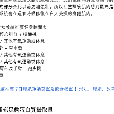
的部分會比以前更加強壯。所以在重訓後肌肉感到酸痛是
系統會在這個時候修復在白天受損的身體肌肉。
ss 健身女教練推薦健身時間表：
核心肌群 + 樓梯機
/ 其他有氧運動或休息
 + 單車機
/ 其他有氧運動或休息
/ 其他有氧運動或休息 
 肩部及手臂 + 跑步機
息
教練推薦 7日減肥運動菜單及飲食餐單 】增肌、減脂、改
補充足夠蛋白質攝取量