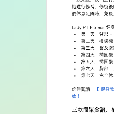
胞進行修補，修復後
們休息足夠時，免疫
Lady PT Fitne
第一天：背部 + 
第二天：樓梯機 
第三天：臀及腿部
第四天：橢圓機 
第五天：橢圓機 
第六天：胸部 +
第七天：完全休
延伸閱讀：
【 健身
效！
三款簡單食譜，