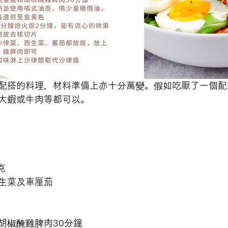
配搭的料理，材料準備上亦十分萬變。假如吃厭了一個配
大蝦或牛肉等都可以。
克
生菜及車厘茄
胡椒醃雞脾肉30分鐘