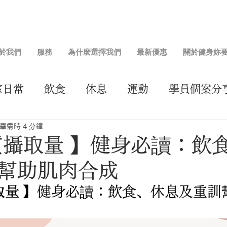
於我們
服務
為什麼選擇我們
最新優惠
關於健身妳
室日常
飲食
休息
運動
學員個案分
畢需時 4 分鐘
質攝取量 】健身必讀：飲
幫助肌肉合成
取量
 】健身必讀：飲食、休息及重訓