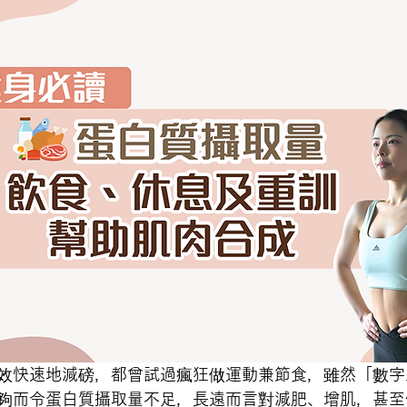
效快速地減磅，都曾試過瘋狂做運動兼節食，雖然「數字
夠而令蛋白質攝取量不足，長遠而言對減肥、增肌，甚至