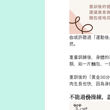
你或許聽過「運動後
然。
重量訓練後，身體的
類，如一片麵包、一
重訓後的「黃金30
肉生長也快，因為身
不能過份操練，