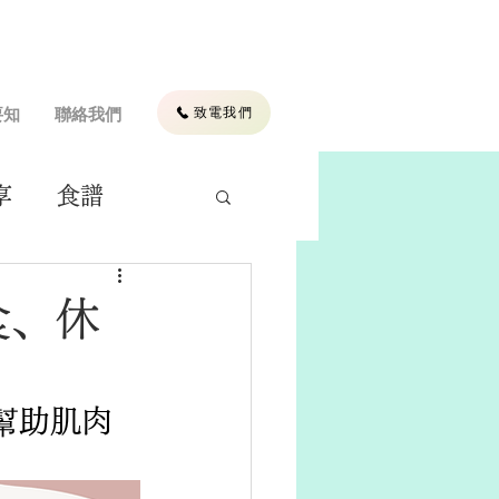
致電我們
要知
聯絡我們
享
食譜
食、休
幫助肌肉