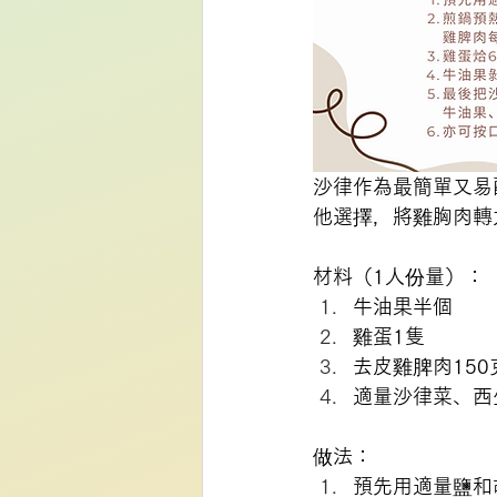
沙律作為最簡單又易
他選擇，將雞胸肉轉
材料（1人份量）：
牛油果半個
雞蛋1隻
去皮雞脾肉150
適量沙律菜、西
做法：
預先用適量鹽和