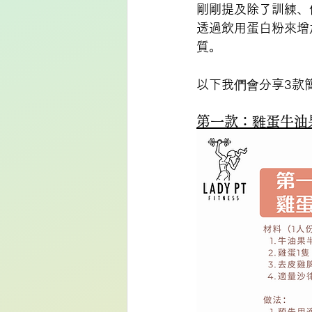
剛剛提及除了訓練、
透過飲用蛋白粉來增
質。
以下我們會分享3款
第一款：雞蛋牛油