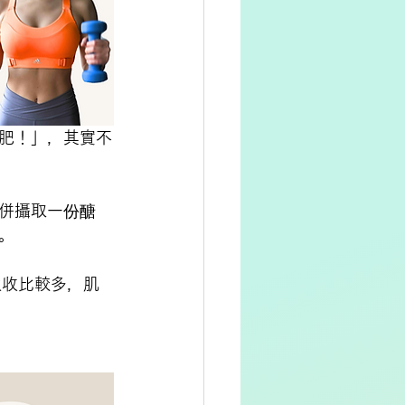
肥！」，其實不
併攝取一份醣
。
吸收比較多，肌