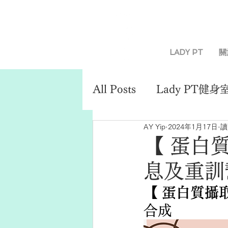
LADY PT
關
All Posts
Lady PT健身
AY Yip
2024年1月17日
讀
減肥
【 蛋白
息及重訓
【 
蛋白質攝
合成