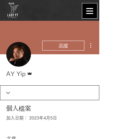
更多動作
追蹤
管理員
AY Yip
個人檔案
加入日期： 2023年4月5日
文章