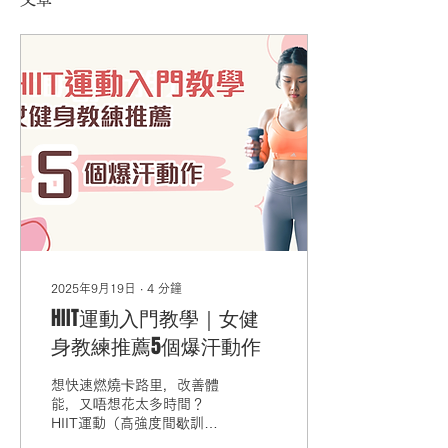
2025年9月19日
∙
4
分鐘
HIIT運動入門教學｜女健
身教練推薦5個爆汗動作
想快速燃燒卡路里，改善體
能，又唔想花太多時間？
HIIT運動（高強度間歇訓
練）正正就係香港女士嘅首