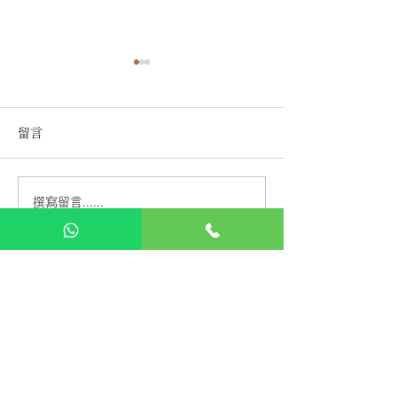
留言
撰寫留言......
不怕變成肌肉女：Lady
【LadyPT伸展
PT 助你塑造溫柔線條美
坊】為夏日開啟
之門