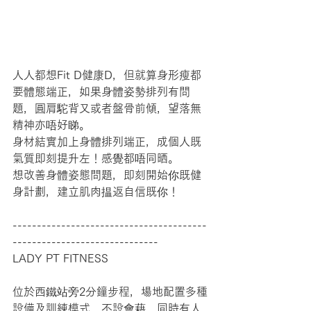
人人都想Fit D健康D，但就算身形瘦都
要體態端正，如果身體姿勢排列有問
題，圓肩駝背又或者盤骨前傾，望落無
精神亦唔好睇。
身材結實加上身體排列端正，成個人既
氣質即刻提升左！感覺都唔同晒。
想改善身體姿態問題，即刻開始你既健
身計劃，建立肌肉揾返自信既你！
----------------------------------------
------------------------------
LADY PT FITNESS
位於西鐵站旁2分鐘步程，場地配置多種
設備及訓練模式，不設會藉，同時有人