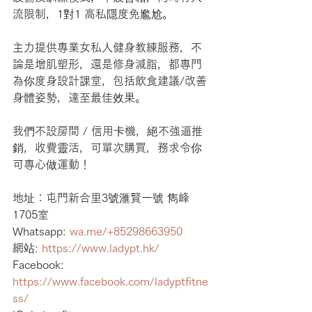
流限制，1對1 高私隱度免尷尬。
主力提供專業女私人健身教練服務，不
論是增肌塑形，還是修身減脂，都專門
為你度身設計課堂，包括飲食建議/改善
身體姿勢，達至最佳效果。
我們不設房間 / 信用卡機，絕不強逼推
銷，收費靈活，可單次購買，務求令你
可專心做運動！
地址：屯門新合里3號滙賢一號 雋峰 
1705室
Whatsapp: 
wa.me/+85298663950
網站: 
https://www.ladypt.hk/
Facebook: 
https://www.facebook.com/ladyptfitne
ss/