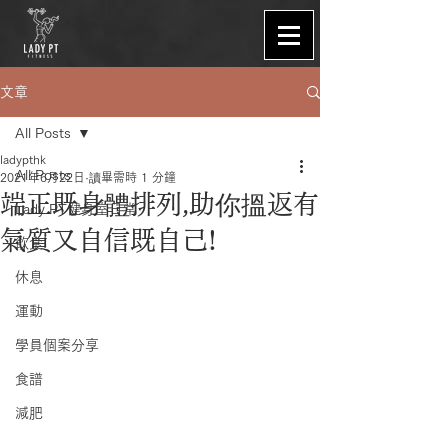
文章
All Posts
ladypthk
All Posts
2021年6月22日
讀畢需時 1 分鐘
端正既身體排列,助你搵返有
Lady PT健身室日常
氣質又自信既自己!
飲食
休息
運動
學員個案分享
食譜
減肥